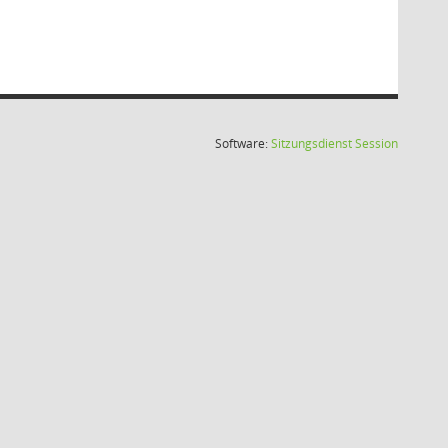
(Wird in
Software:
Sitzungsdienst
Session