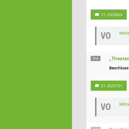
21-26/0664
VO
Mitt
„Theate
Ö 6
Beschluss
21-26/0701
VO
Mitt