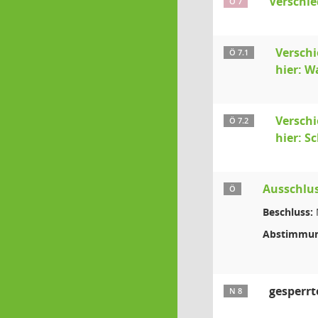
Verschi
Ö 7
Verschi
Ö 7.1
hier: W
Verschi
Ö 7.2
hier: S
Ausschlus
Ö
Beschluss:
Abstimmun
gesperrt
N 8