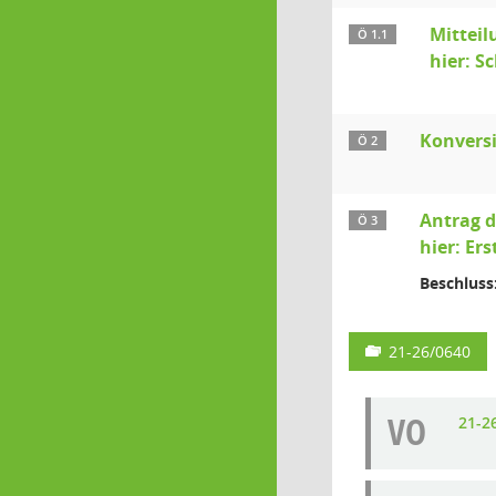
Mitteil
Ö 1.1
hier: S
Konvers
Ö 2
Antrag d
Ö 3
hier: Er
Beschluss
21-26/0640
VO
21-2