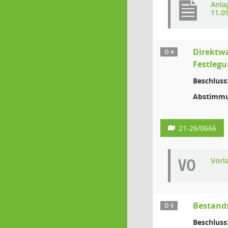
Anla
11.0
Direktwa
Ö 4
Festleg
Beschluss
Abstimmu
21-26/0666
VO
Vorl
Bestand
Ö 5
Beschluss