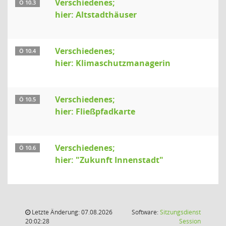
Verschiedenes;
Ö 10.3
hier: Altstadthäuser
Verschiedenes;
Ö 10.4
hier: Klimaschutzmanagerin
Verschiedenes;
Ö 10.5
hier: Fließpfadkarte
Verschiedenes;
Ö 10.6
hier: "Zukunft Innenstadt"
Letzte Änderung: 07.08.2026
Software:
Sitzungsdienst
(Wird in
20:02:28
Session