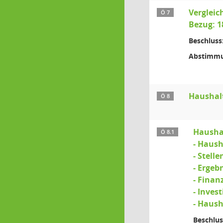
Vergleic
Ö 7
Bezug: 1
Beschluss
Abstimmu
Haushal
Ö 8
Hausha
Ö 8.1
- Haus
- Stell
- Ergeb
- Finan
- Inves
- Haush
Beschlus