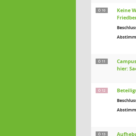
Keine W
Ö 10
Friedber
Beschlus
Abstimm
Campus
Ö 11
hier: S
Beteili
Ö 12
Beschlus
Abstimm
Aufhebu
Ö 13