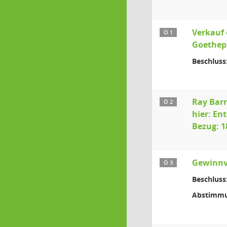
Verkauf 
Ö 1
Goethep
Beschluss
Ray Barr
Ö 2
hier: En
Bezug: 1
Gewinnv
Ö 3
Beschluss
Abstimmu