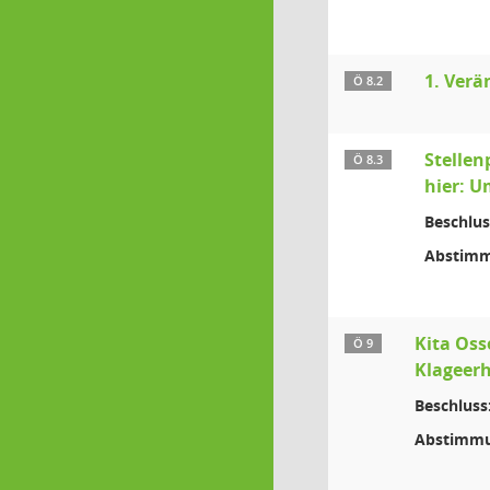
1. Verä
Ö 8.2
Stellen
Ö 8.3
hier: U
Beschlus
Abstimm
Kita Os
Ö 9
Klageer
Beschluss
Abstimmu