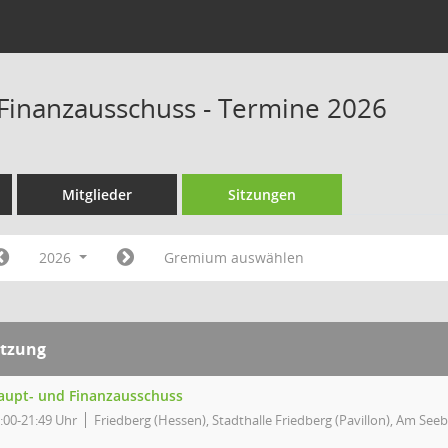
Finanzausschuss - Termine 2026
Mitglieder
Sitzungen
2026
Gremium auswählen
itzung
aupt- und Finanzausschuss
:00-21:49 Uhr
Friedberg (Hessen), Stadthalle Friedberg (Pavillon), Am See