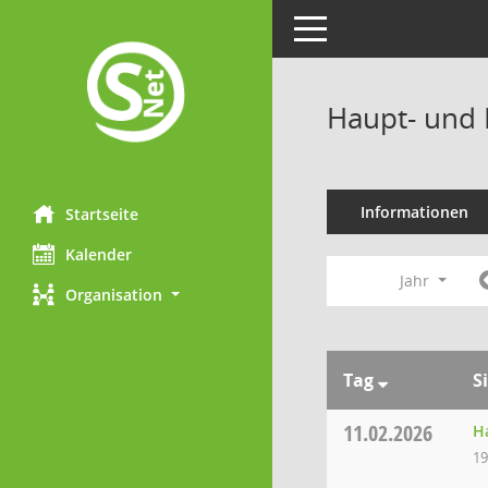
Toggle navigation
Haupt- und 
Informationen
Startseite
Kalender
Jahr
Organisation
Tag
S
11.02.2026
H
19