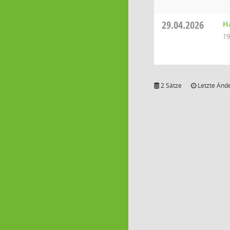
29.04.2026
H
19
2 Sätze
Letzte Ände