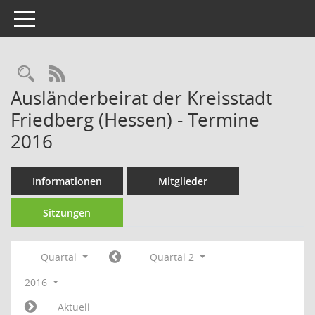
Toggle navigation
Rechercheauswahl
RSS-Feed
Ausländerbeirat der Kreisstadt
Friedberg (Hessen) - Termine
2016
Informationen
Mitglieder
Sitzungen
Quartal
Quartal 2
2016
Aktuell