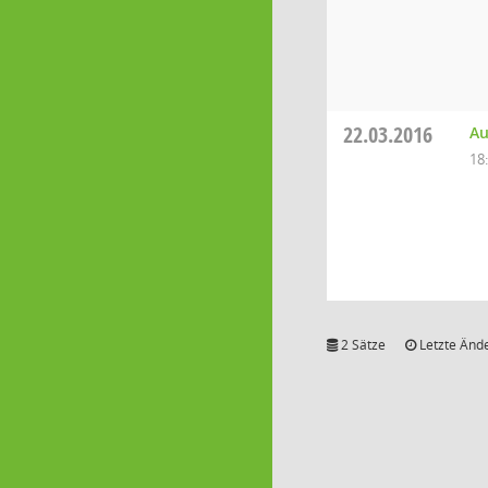
22.03.2016
Au
18
2 Sätze
Letzte Ände