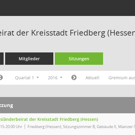
irat der Kreisstadt Friedberg (Hesse
Mitglieder
Sitzungen
Quartal 1
2016
Aktuell
Gremium au
itzung
sländerbeirat der Kreisstadt Friedberg (Hessen)
:15-20:00 Uhr
Friedberg (Hessen), Sitzungszimmer B, Gebäude II, Mainzer-