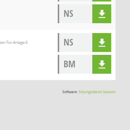
NS
NS
zer-Tor-Anlage 6
BM
(Wird in
Software:
Sitzungsdienst
Session