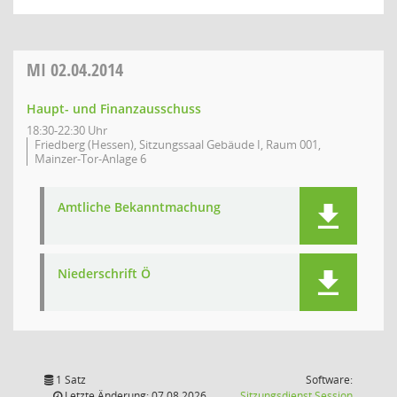
MI
02.04.2014
Haupt- und Finanzausschuss
18:30-22:30 Uhr
Friedberg (Hessen), Sitzungssaal Gebäude I, Raum 001,
Mainzer-Tor-Anlage 6
Amtliche Bekanntmachung
Niederschrift Ö
1 Satz
Software:
(Wird in
Letzte Änderung: 07.08.2026
Sitzungsdienst
Session