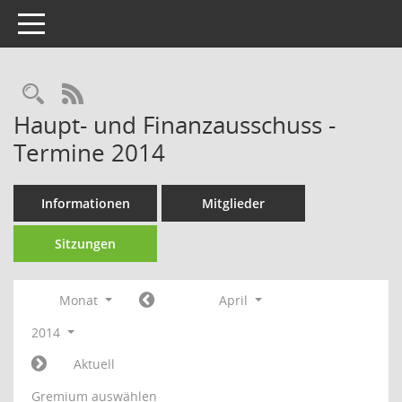
Toggle navigation
Rechercheauswahl
RSS-Feed
Haupt- und Finanzausschuss -
Termine 2014
Informationen
Mitglieder
Sitzungen
Monat
April
2014
Aktuell
Gremium auswählen