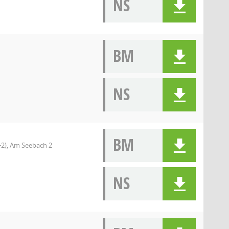
NS
BM
NS
BM
+2), Am Seebach 2
NS