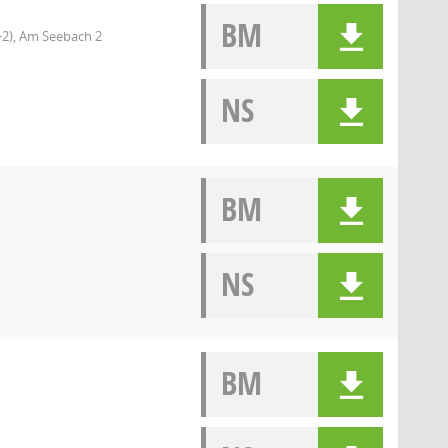
BM
+2), Am Seebach 2
NS
BM
NS
BM