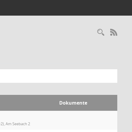
Recherc
RSS-
Dokumente
+2), Am Seebach 2