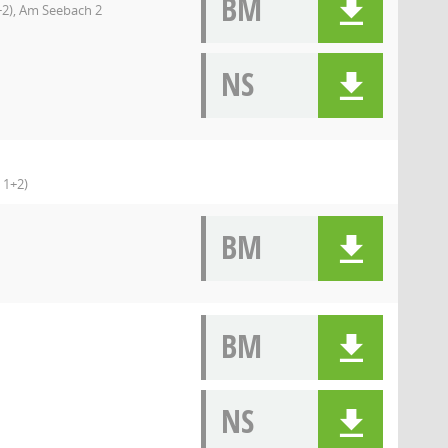
BM
+2), Am Seebach 2
NS
 1+2)
BM
BM
NS