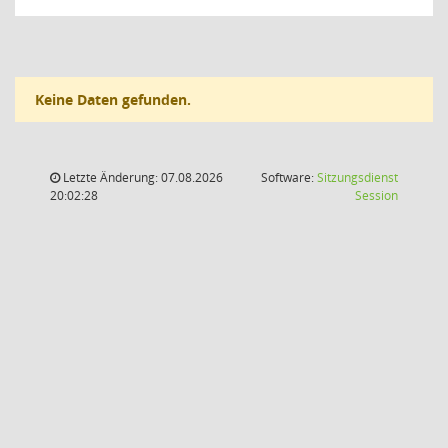
Keine Daten gefunden.
Letzte Änderung: 07.08.2026
Software:
Sitzungsdienst
(Wird in
20:02:28
Session