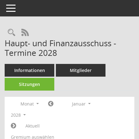
Toggle navigation
Rechercheauswahl
RSS-Feed
Haupt- und Finanzausschuss -
Termine 2028
Informationen
Mitglieder
Sitzungen
Monat
Januar
2028
Aktuell
Gremium auswählen