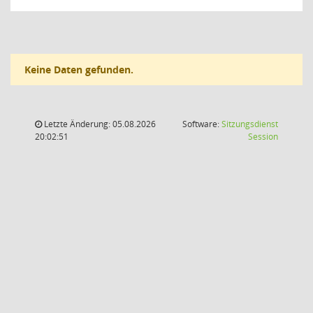
Keine Daten gefunden.
Letzte Änderung: 05.08.2026
Software:
Sitzungsdienst
(Wird in
20:02:51
Session