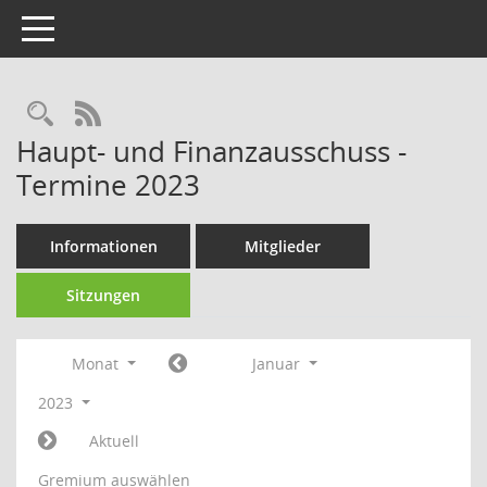
Toggle navigation
Rechercheauswahl
RSS-Feed
Haupt- und Finanzausschuss -
Termine 2023
Informationen
Mitglieder
Sitzungen
Monat
Januar
2023
Aktuell
Gremium auswählen