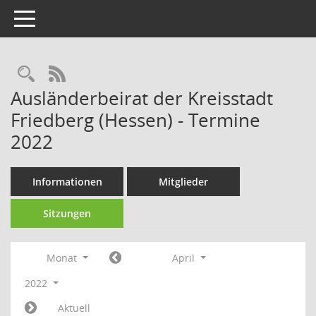
Toggle navigation
Rechercheauswahl
RSS-Feed
Ausländerbeirat der Kreisstadt
Friedberg (Hessen) - Termine
2022
Informationen
Mitglieder
Sitzungen
Monat
April
2022
Aktuell