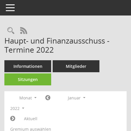
Toggle navigation
Rechercheauswahl
RSS-Feed
Haupt- und Finanzausschuss -
Termine 2022
Informationen
Mitglieder
Sitzungen
Monat
Januar
2022
Aktuell
Gremium auswählen