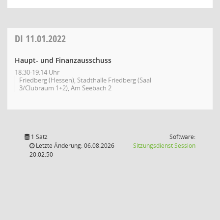
DI
11.01.2022
Haupt- und Finanzausschuss
18:30-19:14 Uhr
Friedberg (Hessen), Stadthalle Friedberg (Saal
3/Clubraum 1+2), Am Seebach 2
1 Satz
Software:
(Wird in
Letzte Änderung: 06.08.2026
Sitzungsdienst
Session
20:02:50