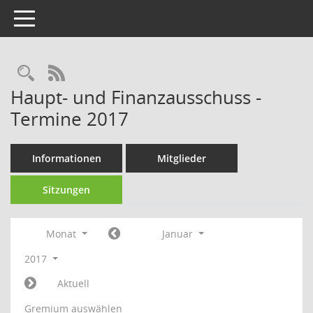
Toggle navigation
Rechercheauswahl
RSS-Feed
Haupt- und Finanzausschuss -
Termine 2017
Informationen
Mitglieder
Sitzungen
Monat
Januar
2017
Aktuell
Gremium auswählen