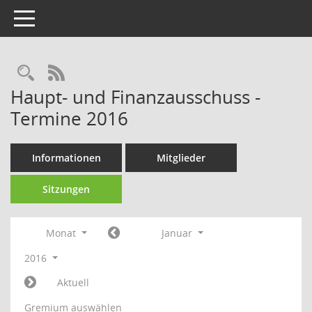
Toggle navigation
Rechercheauswahl
RSS-Feed
Haupt- und Finanzausschuss -
Termine 2016
Informationen
Mitglieder
Sitzungen
Monat
Januar
2016
Aktuell
Gremium auswählen