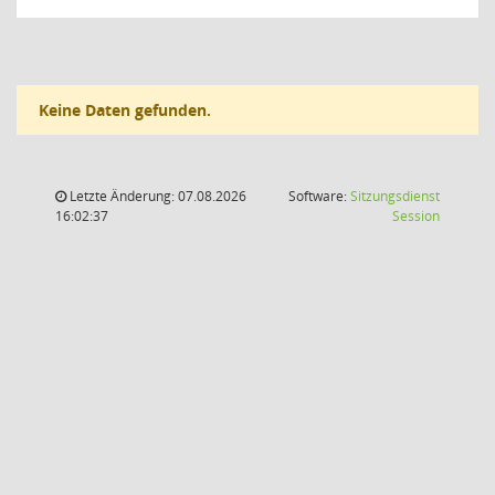
Keine Daten gefunden.
Letzte Änderung: 07.08.2026
Software:
Sitzungsdienst
(Wird in
16:02:37
Session