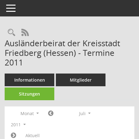
Toggle navigation
Rechercheauswahl
RSS-Feed
Ausländerbeirat der Kreisstadt
Friedberg (Hessen) - Termine
2011
Informationen
Mitglieder
Sitzungen
Monat
Juli
2011
Aktuell