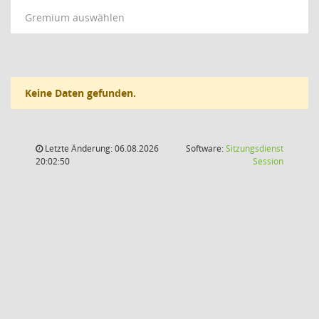
Gremium auswählen
Keine Daten gefunden.
Letzte Änderung: 06.08.2026
Software:
Sitzungsdienst
(Wird in
20:02:50
Session