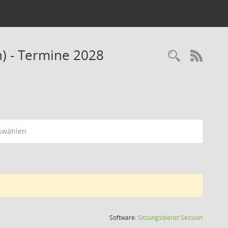
n) - Termine 2028
Recherc
RSS-
swählen
(Wird in
Software:
Sitzungsdienst
Session