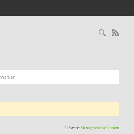
Recherc
RSS-
swählen
(Wird in
Software:
Sitzungsdienst
Session