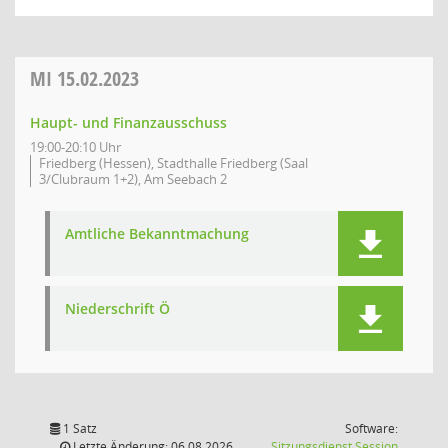
MI
15.02.2023
Haupt- und Finanzausschuss
19:00-20:10 Uhr
Friedberg (Hessen), Stadthalle Friedberg (Saal
3/Clubraum 1+2), Am Seebach 2
Amtliche Bekanntmachung
Niederschrift Ö
1 Satz
Software:
(Wird in
Letzte Änderung: 06.08.2026
Sitzungsdienst
Session