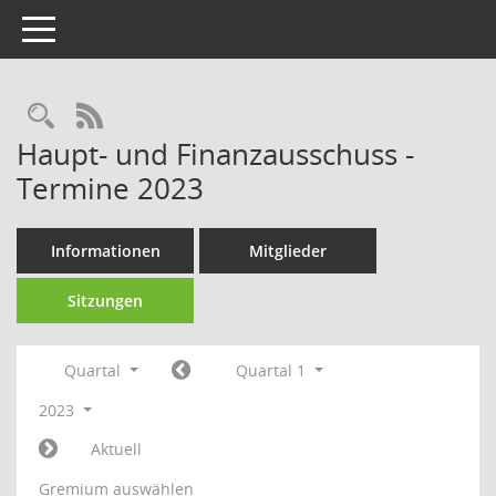
Toggle navigation
Rechercheauswahl
RSS-Feed
Haupt- und Finanzausschuss -
Termine 2023
Informationen
Mitglieder
Sitzungen
Quartal
Quartal 1
2023
Aktuell
Gremium auswählen