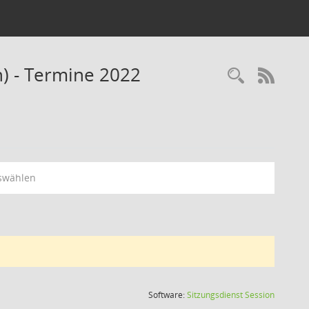
n) - Termine 2022
Recherc
RSS-
swählen
(Wird in
Software:
Sitzungsdienst
Session