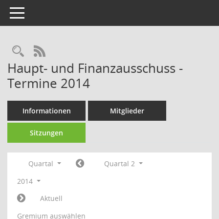
Toggle navigation
Rechercheauswahl
RSS-Feed
Haupt- und Finanzausschuss -
Termine 2014
Informationen
Mitglieder
Sitzungen
Quartal
Quartal 2
2014
Aktuell
Gremium auswählen