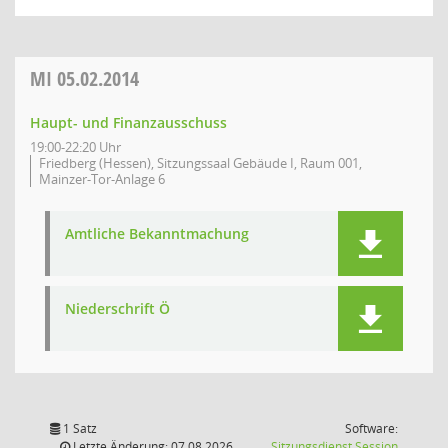
MI
05.02.2014
Haupt- und Finanzausschuss
19:00-22:20 Uhr
Friedberg (Hessen), Sitzungssaal Gebäude I, Raum 001,
Mainzer-Tor-Anlage 6
Amtliche Bekanntmachung
Niederschrift Ö
1 Satz
Software:
(Wird in
Letzte Änderung: 07.08.2026
Sitzungsdienst
Session