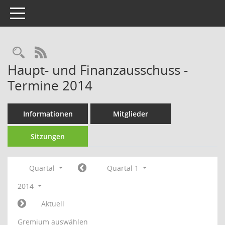
Toggle navigation
Rechercheauswahl
RSS-Feed
Haupt- und Finanzausschuss -
Termine 2014
Informationen
Mitglieder
Sitzungen
Quartal
Quartal 1
2014
Aktuell
Gremium auswählen