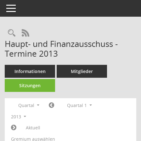
Toggle navigation
Rechercheauswahl
RSS-Feed
Haupt- und Finanzausschuss -
Termine 2013
Informationen
Mitglieder
Sitzungen
Quartal
Quartal 1
2013
Aktuell
Gremium auswählen