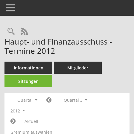
Toggle navigation
Rechercheauswahl
RSS-Feed
Haupt- und Finanzausschuss -
Termine 2012
Informationen
Mitglieder
Sitzungen
Quartal
Quartal 3
2012
Aktuell
Gremium auswählen