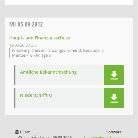
MI
05.09.2012
Haupt- und Finanzausschuss
19:00-20:30 Uhr
Friedberg (Hessen), Sitzungszimmer B, Gebäude II,
Mainzer-Tor-Anlage 6
Amtliche Bekanntmachung
Niederschrift Ö
1 Satz
Software:
(Wird in
Letzte Änderung: 06.08.2026
Sitzungsdienst
Session