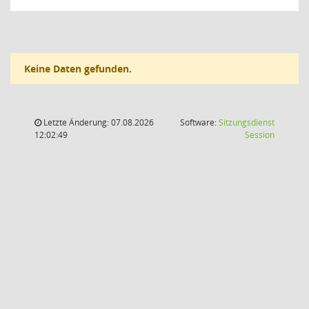
Keine Daten gefunden.
Letzte Änderung: 07.08.2026
Software:
Sitzungsdienst
(Wird in
12:02:49
Session