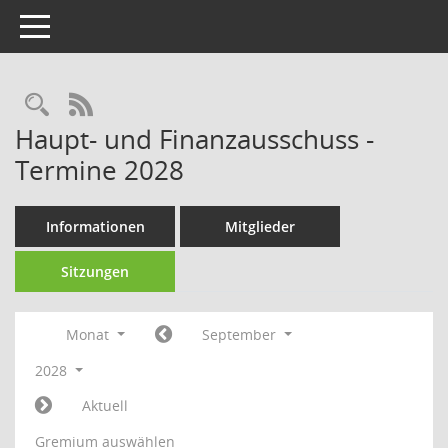
Toggle navigation
Rechercheauswahl
RSS-Feed
Haupt- und Finanzausschuss -
Termine 2028
Informationen
Mitglieder
Sitzungen
Monat
September
2028
Aktuell
Gremium auswählen