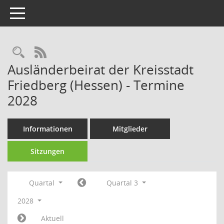
Toggle navigation
Rechercheauswahl
RSS-Feed
Ausländerbeirat der Kreisstadt
Friedberg (Hessen) - Termine
2028
Informationen
Mitglieder
Sitzungen
Quartal
Quartal 3
2028
Aktuell