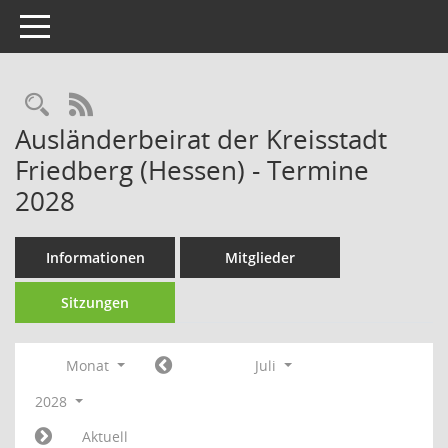
Toggle navigation
Rechercheauswahl
RSS-Feed
Ausländerbeirat der Kreisstadt
Friedberg (Hessen) - Termine
2028
Informationen
Mitglieder
Sitzungen
Monat
Juli
2028
Aktuell