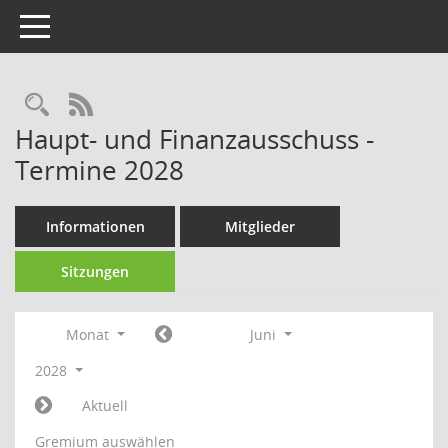
Toggle navigation
Rechercheauswahl
RSS-Feed
Haupt- und Finanzausschuss -
Termine 2028
Informationen
Mitglieder
Sitzungen
Monat
Juni
2028
Aktuell
Gremium auswählen