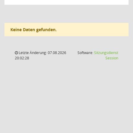
Keine Daten gefunden.
Letzte Änderung: 07.08.2026
Software:
Sitzungsdienst
(Wird in
20:02:28
Session