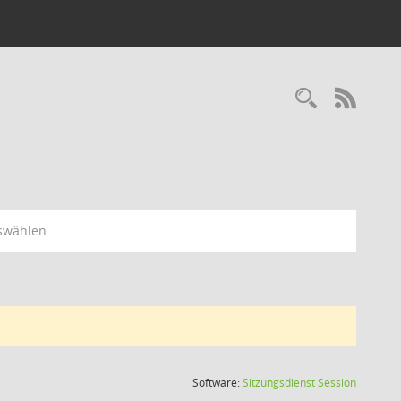
Recherc
RSS-
swählen
(Wird in
Software:
Sitzungsdienst
Session