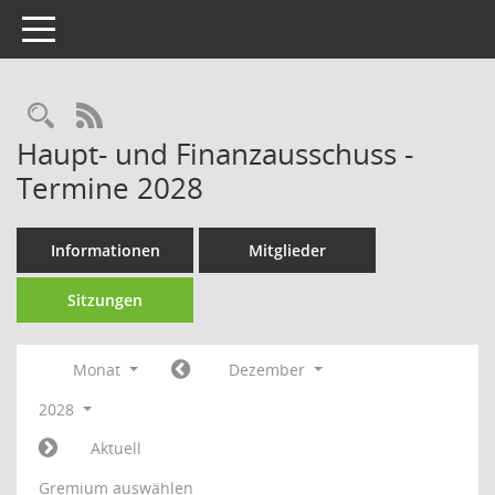
Toggle navigation
Rechercheauswahl
RSS-Feed
Haupt- und Finanzausschuss -
Termine 2028
Informationen
Mitglieder
Sitzungen
Monat
Dezember
2028
Aktuell
Gremium auswählen