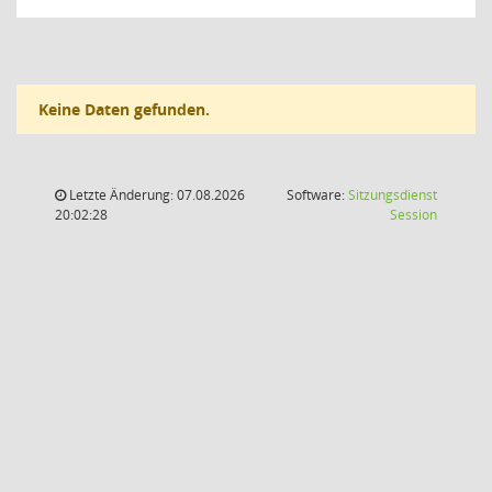
Keine Daten gefunden.
Letzte Änderung: 07.08.2026
Software:
Sitzungsdienst
(Wird in
20:02:28
Session