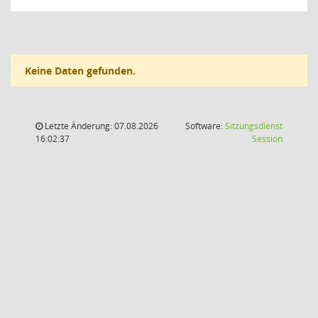
Keine Daten gefunden.
Letzte Änderung: 07.08.2026
Software:
Sitzungsdienst
(Wird in
16:02:37
Session