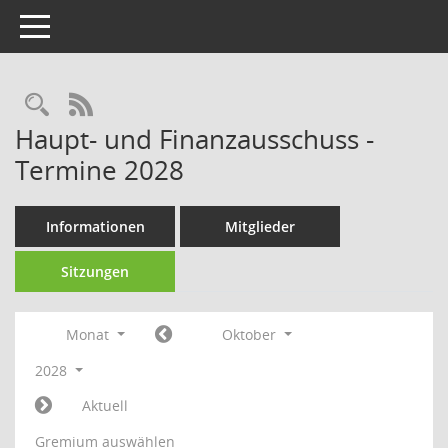
Toggle navigation
Rechercheauswahl
RSS-Feed
Haupt- und Finanzausschuss -
Termine 2028
Informationen
Mitglieder
Sitzungen
Monat
Oktober
2028
Aktuell
Gremium auswählen