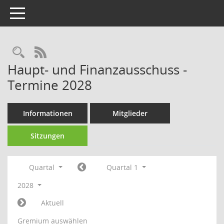
Toggle navigation
Rechercheauswahl
RSS-Feed
Haupt- und Finanzausschuss -
Termine 2028
Informationen
Mitglieder
Sitzungen
Quartal
Quartal 1
2028
Aktuell
Gremium auswählen