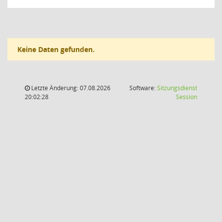
Keine Daten gefunden.
Letzte Änderung: 07.08.2026
Software:
Sitzungsdienst
(Wird in
20:02:28
Session