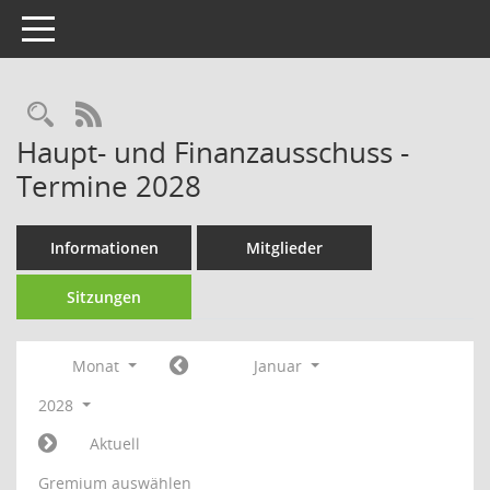
Toggle navigation
Rechercheauswahl
RSS-Feed
Haupt- und Finanzausschuss -
Termine 2028
Informationen
Mitglieder
Sitzungen
Monat
Januar
2028
Aktuell
Gremium auswählen