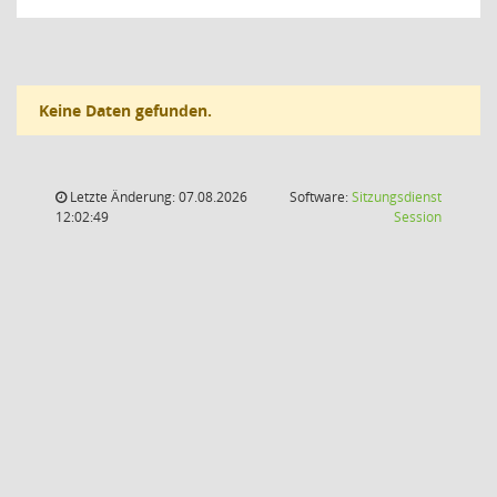
Keine Daten gefunden.
Letzte Änderung: 07.08.2026
Software:
Sitzungsdienst
(Wird in
12:02:49
Session