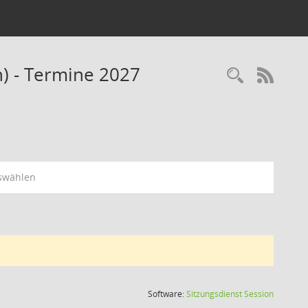
n) - Termine 2027
Recherc
RSS-
swählen
(Wird in
Software:
Sitzungsdienst
Session