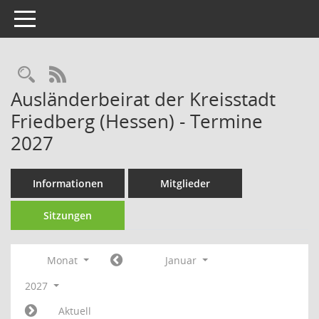
Toggle navigation
Rechercheauswahl
RSS-Feed
Ausländerbeirat der Kreisstadt
Friedberg (Hessen) - Termine
2027
Informationen
Mitglieder
Sitzungen
Monat
Januar
2027
Aktuell