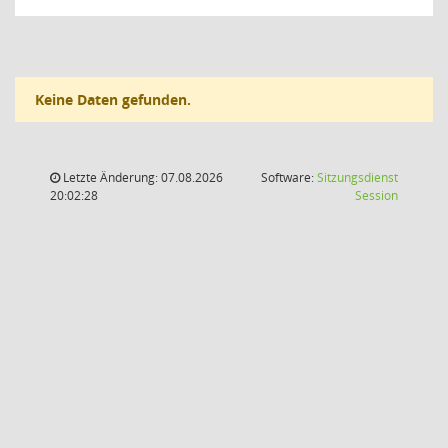
Keine Daten gefunden.
Letzte Änderung: 07.08.2026
Software:
Sitzungsdienst
(Wird in
20:02:28
Session