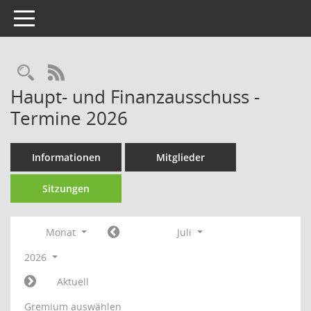
Toggle navigation
Rechercheauswahl
RSS-Feed
Haupt- und Finanzausschuss -
Termine 2026
Informationen
Mitglieder
Sitzungen
Monat
Juli
2026
Aktuell
Gremium auswählen