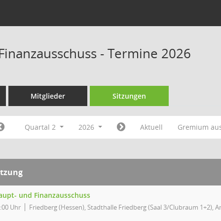
Finanzausschuss - Termine 2026
Mitglieder
Sitzungen
Quartal 2
2026
Aktuell
Gremium au
itzung
aupt- und Finanzausschuss
:00 Uhr
Friedberg (Hessen), Stadthalle Friedberg (Saal 3/Clubraum 1+2), 