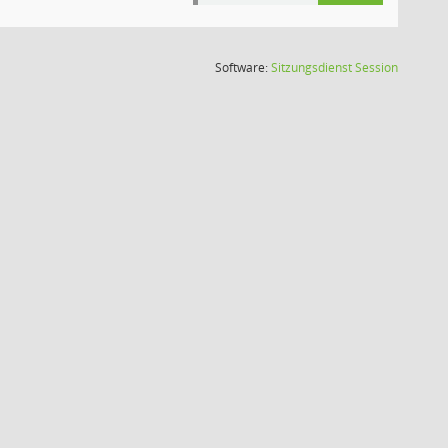
(Wird in
Software:
Sitzungsdienst
Session