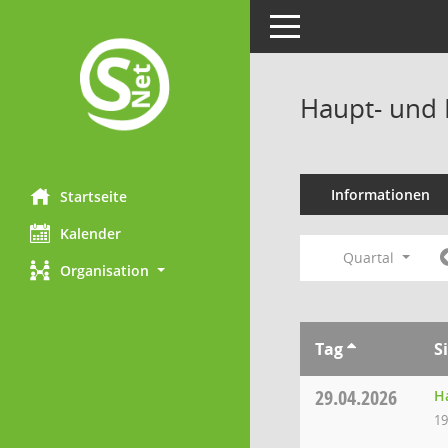
Toggle navigation
Haupt- und 
Informationen
Startseite
Kalender
Quartal
Organisation
Tag
S
29.04.2026
H
19