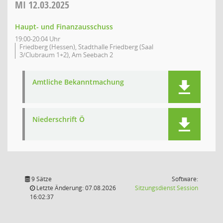
MI
12.03.2025
Haupt- und Finanzausschuss
19:00-20:04 Uhr
Friedberg (Hessen), Stadthalle Friedberg (Saal
3/Clubraum 1+2), Am Seebach 2
Amtliche Bekanntmachung
Niederschrift Ö
9 Sätze
Software:
(Wird in
Letzte Änderung: 07.08.2026
Sitzungsdienst
Session
16:02:37