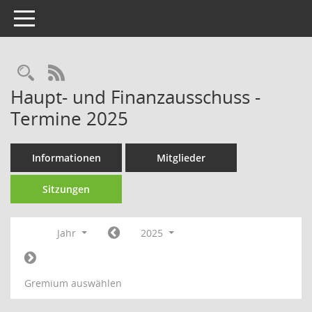
Toggle navigation
Rechercheauswahl
RSS-Feed
Haupt- und Finanzausschuss -
Termine 2025
Informationen
Mitglieder
Sitzungen
Jahr
2025
Gremium auswählen