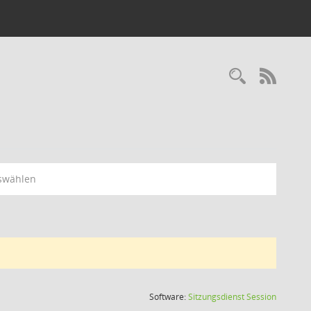
Recherc
RSS-
swählen
(Wird in
Software:
Sitzungsdienst
Session