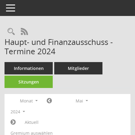
Toggle navigation
Rechercheauswahl
RSS-Feed
Haupt- und Finanzausschuss -
Termine 2024
Informationen
Mitglieder
Sitzungen
Monat
Mai
2024
Aktuell
Gremium auswählen