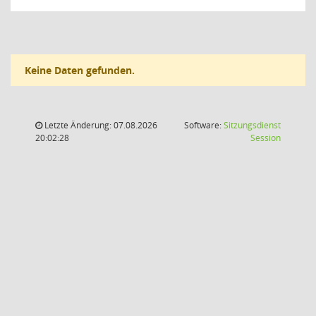
Keine Daten gefunden.
Letzte Änderung: 07.08.2026
Software:
Sitzungsdienst
(Wird in
20:02:28
Session