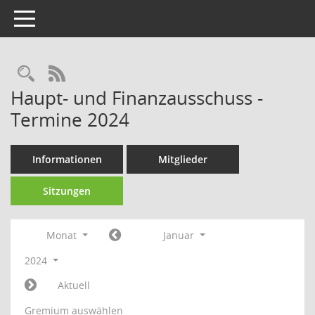
Toggle navigation
Rechercheauswahl
RSS-Feed
Haupt- und Finanzausschuss -
Termine 2024
Informationen
Mitglieder
Sitzungen
Monat
Januar
2024
Aktuell
Gremium auswählen