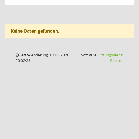
Keine Daten gefunden.
Letzte Änderung: 07.08.2026
Software:
Sitzungsdienst
(Wird in
20:02:28
Session