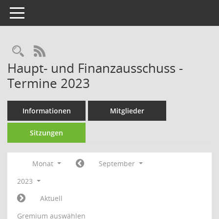
Toggle navigation
Rechercheauswahl
RSS-Feed
Haupt- und Finanzausschuss -
Termine 2023
Informationen
Mitglieder
Sitzungen
Monat
September
2023
Aktuell
Gremium auswählen