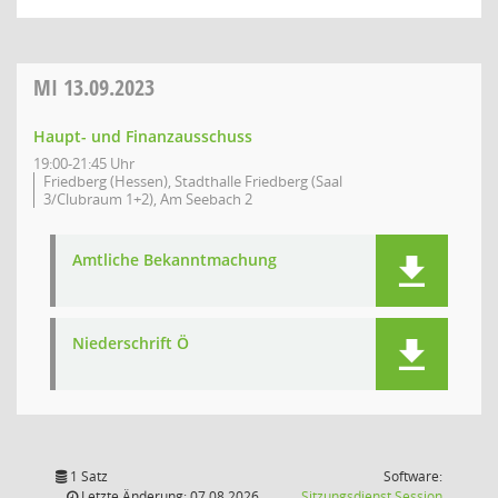
MI
13.09.2023
Haupt- und Finanzausschuss
19:00-21:45 Uhr
Friedberg (Hessen), Stadthalle Friedberg (Saal
3/Clubraum 1+2), Am Seebach 2
Amtliche Bekanntmachung
Niederschrift Ö
1 Satz
Software:
(Wird in
Letzte Änderung: 07.08.2026
Sitzungsdienst
Session