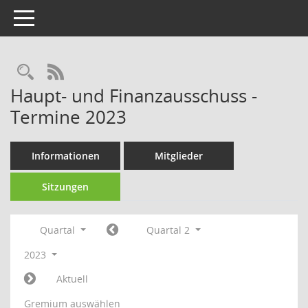
Toggle navigation
Rechercheauswahl
RSS-Feed
Haupt- und Finanzausschuss -
Termine 2023
Informationen
Mitglieder
Sitzungen
Quartal
Quartal 2
2023
Aktuell
Gremium auswählen