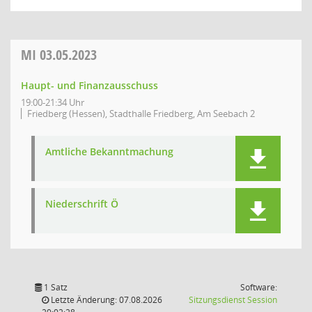
MI
03.05.2023
Haupt- und Finanzausschuss
19:00-21:34 Uhr
Friedberg (Hessen), Stadthalle Friedberg, Am Seebach 2
Amtliche Bekanntmachung
Niederschrift Ö
1 Satz
Software:
(Wird in
Letzte Änderung: 07.08.2026
Sitzungsdienst
Session