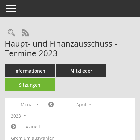
Toggle navigation
Rechercheauswahl
RSS-Feed
Haupt- und Finanzausschuss -
Termine 2023
Informationen
Mitglieder
Sitzungen
Monat
April
2023
Aktuell
Gremium auswählen