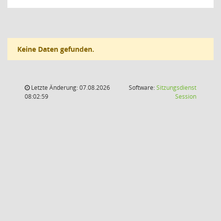
Keine Daten gefunden.
Letzte Änderung: 07.08.2026
Software:
Sitzungsdienst
(Wird in
08:02:59
Session