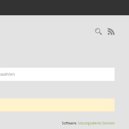
Recherc
RSS-
swählen
(Wird in
Software:
Sitzungsdienst
Session