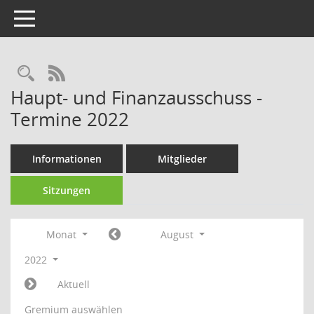
Toggle navigation
Rechercheauswahl
RSS-Feed
Haupt- und Finanzausschuss -
Termine 2022
Informationen
Mitglieder
Sitzungen
Monat
August
2022
Aktuell
Gremium auswählen