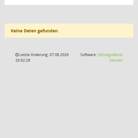
Keine Daten gefunden.
Letzte Änderung: 07.08.2026
Software:
Sitzungsdienst
(Wird in
20:02:28
Session