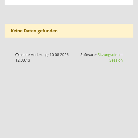
Keine Daten gefunden.
Letzte Änderung: 10.08.2026
Software:
Sitzungsdienst
(Wird in
12:03:13
Session