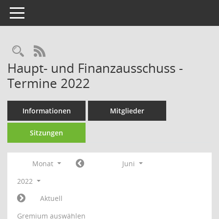
Toggle navigation
Rechercheauswahl
RSS-Feed
Haupt- und Finanzausschuss -
Termine 2022
Informationen
Mitglieder
Sitzungen
Monat
Juni
2022
Aktuell
Gremium auswählen