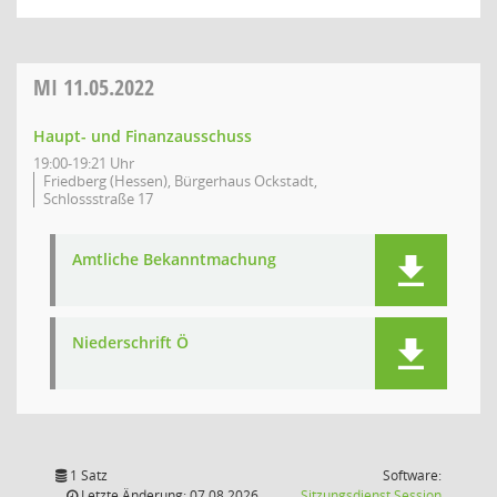
MI
11.05.2022
Haupt- und Finanzausschuss
19:00-19:21 Uhr
Friedberg (Hessen), Bürgerhaus Ockstadt,
Schlossstraße 17
Amtliche Bekanntmachung
Niederschrift Ö
1 Satz
Software:
(Wird in
Letzte Änderung: 07.08.2026
Sitzungsdienst
Session