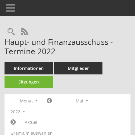
Toggle navigation
Rechercheauswahl
RSS-Feed
Haupt- und Finanzausschuss -
Termine 2022
Informationen
Mitglieder
Sitzungen
Monat
Mai
2022
Aktuell
Gremium auswählen