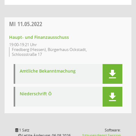
MI
11.05.2022
Haupt- und Finanzausschuss
19:00-19:21 Uhr
Friedberg (Hessen), Bürgerhaus Ockstadt,
Schlossstraße 17
Amtliche Bekanntmachung
Niederschrift Ö
1 Satz
Software:
(Wird in
Letzte Änderung: 06.08.2026
Sitzungsdienst
Session