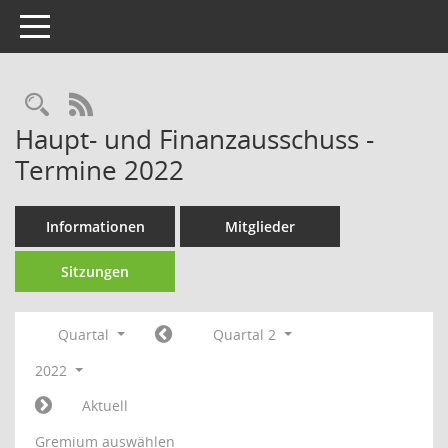
Toggle navigation
Rechercheauswahl
RSS-Feed
Haupt- und Finanzausschuss -
Termine 2022
Informationen
Mitglieder
Sitzungen
Quartal
Quartal 2
2022
Aktuell
Gremium auswählen