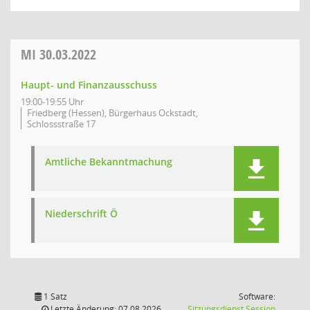
MI
30.03.2022
Haupt- und Finanzausschuss
19:00-19:55 Uhr
Friedberg (Hessen), Bürgerhaus Ockstadt,
Schlossstraße 17
Amtliche Bekanntmachung
Niederschrift Ö
1 Satz
Software:
(Wird in
Letzte Änderung: 07.08.2026
Sitzungsdienst
Session