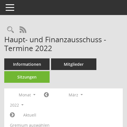
Toggle navigation
Rechercheauswahl
RSS-Feed
Haupt- und Finanzausschuss -
Termine 2022
Informationen
Mitglieder
Sitzungen
Monat
März
2022
Aktuell
Gremium auswählen